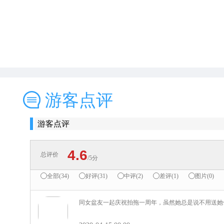
游客点评
游客点评
4.6
总评价
/5分
全部(34)
好评(31)
中评(2)
差评(1)
图片(0)
同女盆友一起庆祝拍拖一周年，虽然她总是说不用送她