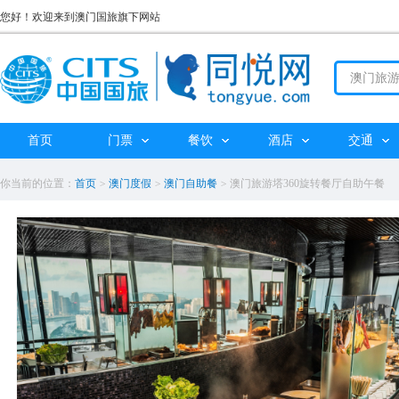
您好！欢迎来到澳门国旅旗下网站
首页
门票
餐饮
酒店
交通
你当前的位置：
首页
>
澳门度假
>
澳门自助餐
>
澳门旅游塔360旋转餐厅自助午餐