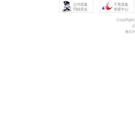
CopyRight
粤ICP