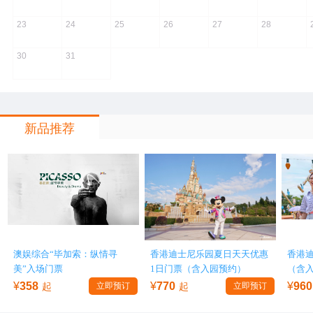
23
24
25
26
27
28
30
31
新品推荐
澳娱综合“毕加索：纵情寻
香港迪士尼乐园夏日天天优惠
香港
美”入场门票
1日门票（含入园预约）
（含
¥
358
¥
770
¥
960
起
立即预订
起
立即预订