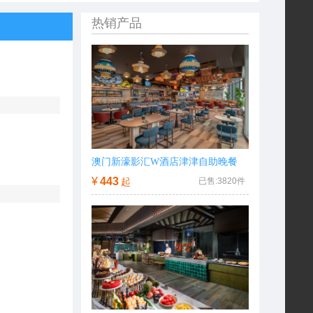
热销产品
澳门新濠影汇W酒店津津自助晚餐
¥
443
起
已售:
3820
件