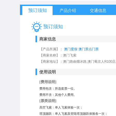
预订须知
产品介绍
交通信息
预订须知
商家信息
【产品所属】：
澳门度假
澳门景点门票
【商家名称】：
澳门飞索
【商家地址】：
澳门路凼熘冰路,澳门葡京人R100店
使用说明
[费用说明]
费用包含：所选套票一位。
费用不含：其他个人费用。
[票类说明]
高空飞索：单人飞索体验一次；
塔顶蹦跃：单人飞索及登陆塔顶蹦跃体验各一次；