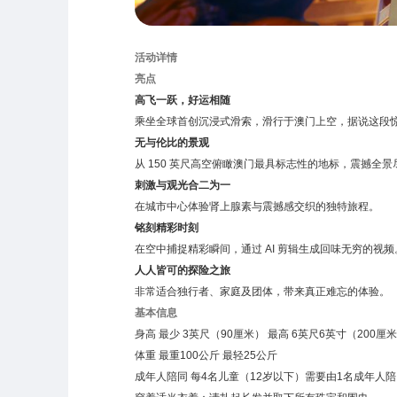
活动详情
亮点
高飞一跃，好运相随
乘坐全球首创沉浸式滑索，滑行于澳门上空，据说这段
无与伦比的景观
从 150 英尺高空俯瞰澳门最具标志性的地标，震撼全
刺激与观光合二为一
在城市中心体验肾上腺素与震撼感交织的独特旅程。
铭刻精彩时刻
在空中捕捉精彩瞬间，通过 AI 剪辑生成回味无穷的视频
人人皆可的探险之旅
非常适合独行者、家庭及团体，带来真正难忘的体验。
基本信息
身高 最少 3英尺（90厘米） 最高 6英尺6英寸（200厘米
体重 最重100公斤 最轻25公斤
成年人陪同 每4名儿童（12岁以下）需要由1名成年人陪