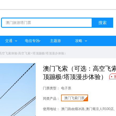
搜索
交通
电信专区
主题游
攻略
高空飞索体验/高空飞索+塔顶蹦极/塔顶漫步体验）
澳门飞索（可选：高空飞索
顶蹦极/塔顶漫步体验）
门票类型：
电子票
澳门飞索门票
同类产品：
使用地址：
澳门路凼熘冰路,澳门葡京人R100店