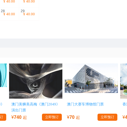
¥
40.00
¥
40.00
28
29
¥
40.00
¥
40.00
9》
澳门美狮美高梅《澳门2049》
澳门大赛车博物馆门票
香
演出门票
¥
740
¥
70
¥
订
起
立即预订
起
立即预订