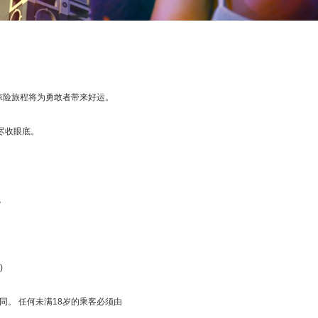
惊险旅程将为勇敢者带来好运。
景尽收眼底。
。
)
同。 任何未满18岁的乘客必须由