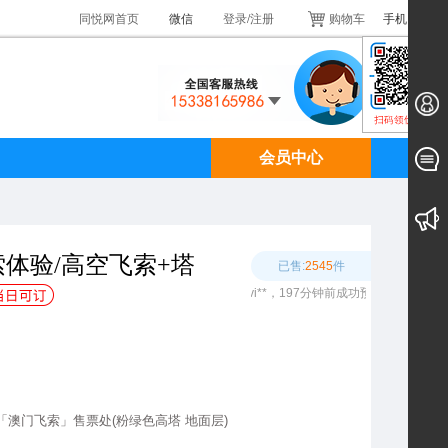
同悦网首页
微信
登录
/
注册
购物车
手机同悦
会员中心
体验/高空飞索+塔
已售:
2545
件
cits**，9分钟前成功预订该产品 cevi**，197分钟前成功预订该产品 wujw*
前成功预订该产品 sall**，190分钟前成功预订该产品 ANGE**，191分钟前
,「澳门飞索」售票处(粉绿色高塔 地面层)