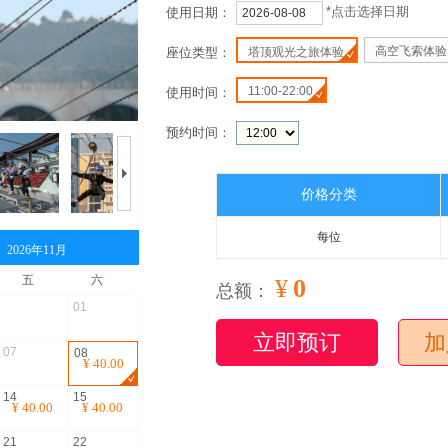
*点击选择日期
使用日期：
高空飞索体验
座位类型：
塔顶观光之旅体验
11:00-22:00
使用时间：
预约时间：
价格分类
每位
2026年11月
五
六
¥
0
总额：
01
立即预订
加
07
08
¥
40.00
14
15
¥
40.00
¥
40.00
21
22