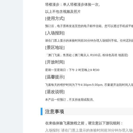
塔楼漫步：单人塔楼漫步体验一次。
以上不包含视频及照片
[使用方式]
预订后，电子票将发送至您的电子邮件信箱。您可以透过手机或平
[入场报到]
请在门票上显示的体验时间前30分钟办理入场报到手续。任何迟到
[景区地址]
「澳门飞索」售票处 ( 澳门葡京人 R100店, 粉绿色高塔 地面层)
[开放时间]
星期一至星期日：下午 2 时至晚上9 时30
[温馨提示]
飞索每天的维护时间为下午4:30pm-5:30pm, 尽量避开这段时间入
[退改说明]
本产品一经预订，不支持改期或取消。
注意事项
在来临体验飞索旅程之前，请注意以下游玩细则：
入场报到: 请在门票上显示的体验时间前30分钟办理