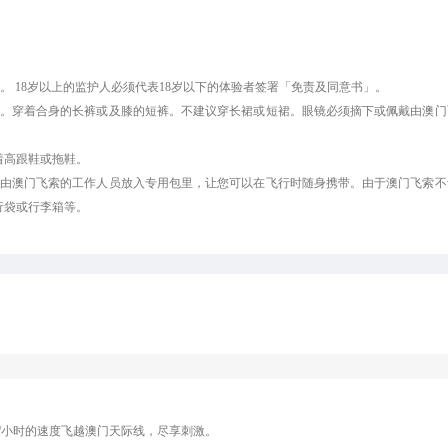
人陪同。 18岁以上的监护人必须代表18岁以下的体验者签署「免责及同意书」。
巾。穿着合身的长裤或及膝的短裤。不建议穿长裙或短裙。眼镜必须摘下或佩戴由澳
着高跟鞋或拖鞋。
将由澳门飞索的工作人员放入专用包里，让您可以在飞行时随身携带。由于澳门飞索
行袋或行李箱等。
公里/小时的速度飞越澳门天际线，尽享刺激。