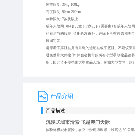
体重限制: 30kg-100kg
高度限制: 90cm-200cm
年龄限制: 7岁及以上
成年人陪同: 每4名儿童 (12岁以下) 需要由1名成年
穿着适当的服装: 请把长发束起，并除下所有首饰和围
镜固定带。
请穿着不露趾鞋并有系绳的运动鞋或平底鞋。不建议穿
避免携带大件物件: 体验者携带的所有小型零散物品都
柜，因此请不要携带大型物品入场，例如大型背包、旅
产品介绍
产品描述
沉浸式城市滑索 飞越澳门天际
体验终极城市冒险，在空中滑翔 388 米，以高达 60 