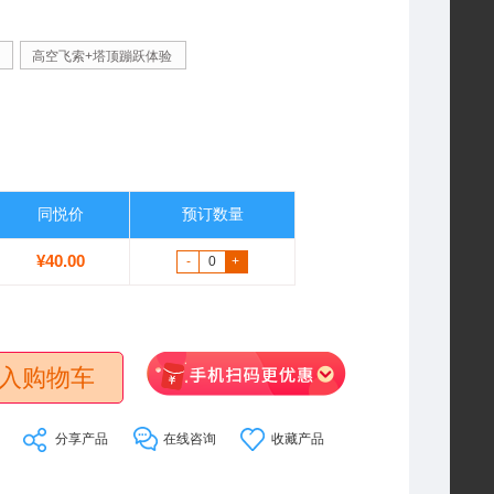
高空飞索+塔顶蹦跃体验
同悦价
预订数量
¥
40.00
-
+
入购物车
分享产品
在线咨询
收藏产品