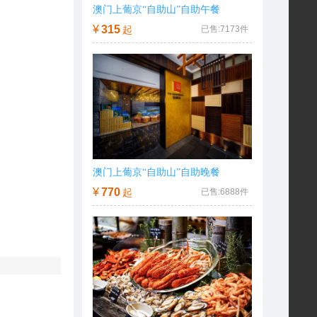
澳门上葡京“自助山”自助午餐
¥
315
起
已售:
7173
件
澳门上葡京“自助山”自助晚餐
¥
770
起
已售:
6888
件