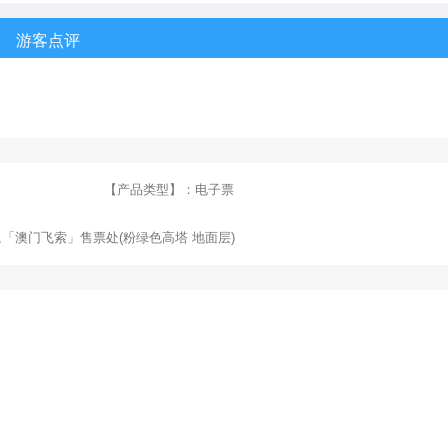
游客点评
【产品类型】：
电子票
,「澳门飞索」售票处(粉绿色高塔 地面层)