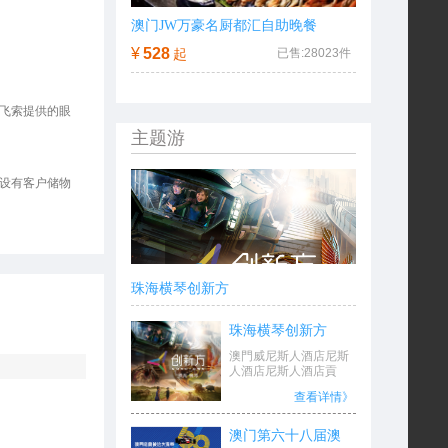
澳门JW万豪名厨都汇自助晚餐
¥
528
起
已售:
28023
件
门飞索提供的眼
主题游
不设有客户储物
珠海横琴创新方
珠海横琴创新方
澳門威尼斯人酒店尼斯
人酒店尼斯人酒店貢
查看详情》
澳门第六十八届澳