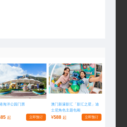
港海洋公园门票
澳门新濠影汇「影汇之星」迪
士尼角色主题包厢
485
¥
588
起
立即预订
起
立即预订